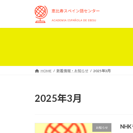
コ
ナ
ン
ビ
テ
ゲ
ン
ー
ツ
シ
へ
ョ
ス
ン
キ
に
ッ
移
プ
動
HOME
新着情報・お知らせ
2025年3月
2025年3月
NH
お知らせ