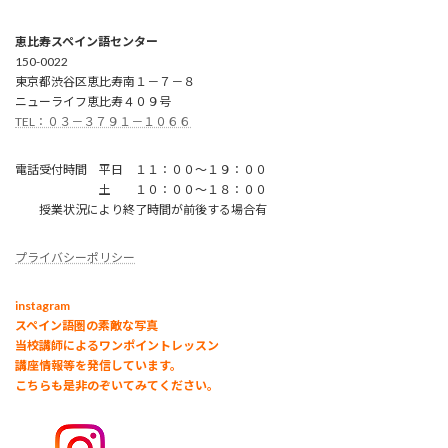
恵比寿スペイン語センター
150-0022
東京都渋谷区恵比寿南１－７－８
ニューライフ恵比寿４０９号
TEL：０３－３７９１－１０６６
電話受付時間 平日 １１：００～１９：００
土 １０：００～１８：００
授業状況により終了時間が前後する場合有
プライバシーポリシー
instagram
スペイン語圏の素敵な写真
当校講師によるワンポイントレッスン
講座情報等を発信しています。
こちらも是非のぞいてみてください。