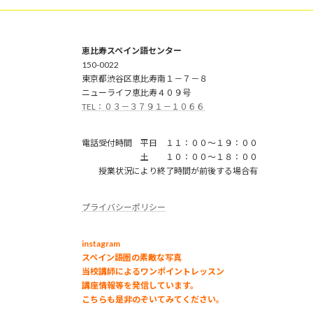
恵比寿スペイン語センター
150-0022
東京都渋谷区恵比寿南１－７－８
ニューライフ恵比寿４０９号
TEL：０３－３７９１－１０６６
電話受付時間 平日 １１：００～１９：００
土 １０：００～１８：００
授業状況により終了時間が前後する場合有
プライバシーポリシー
instagram
スペイン語圏の素敵な写真
当校講師によるワンポイントレッスン
講座情報等を発信しています。
こちらも是非のぞいてみてください。