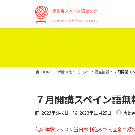
コ
ナ
ン
ビ
テ
ゲ
ン
ー
ツ
シ
へ
ョ
ス
ン
キ
に
ッ
移
プ
動
HOME
新着情報・お知らせ
講座情報
７月開講ス
７月開講スペイン語無
最
2023年6月6日
2023年11月25日
恵比
終
更
無料体験レッスン当日お申込みで入会金半額
新